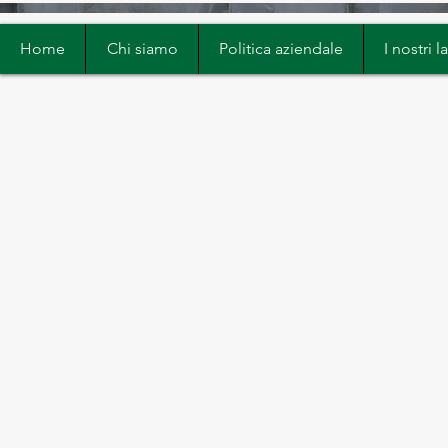
Home
Chi siamo
Politica aziendale
I nostri l