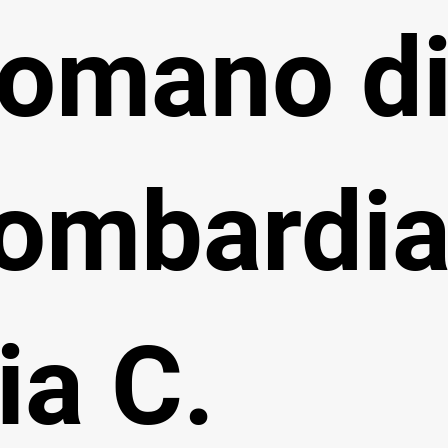
omano d
ombardia
ia C.