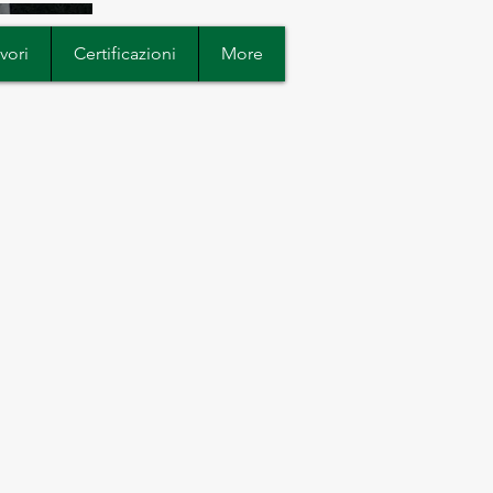
avori
Certificazioni
More