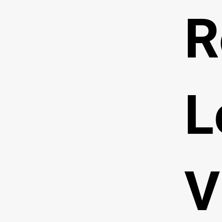
R
L
V